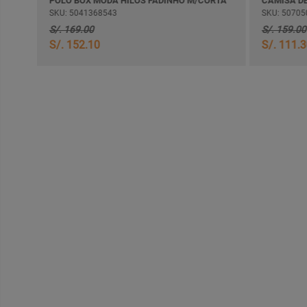
POLO BOX MODA HILOS FADINHO M/CORTA
CAMISA D
SKU: 5041368543
SKU: 50705
S/. 169.00
S/. 159.00
S/. 152.10
S/. 111.