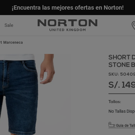
¡Encuentra las mejores ofertas en Norton!
Sale
rt Marceneca
SHORT D
STONE B
SKU: 5040
S/. 14
Tallas:
No Tallas Disp
Guia de Tal