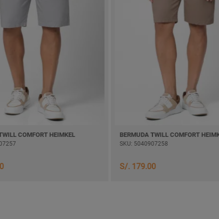
TWILL COMFORT HEIMKEL
BERMUDA TWILL COMFORT HEIM
07257
SKU: 5040907258
00
S/. 179.00