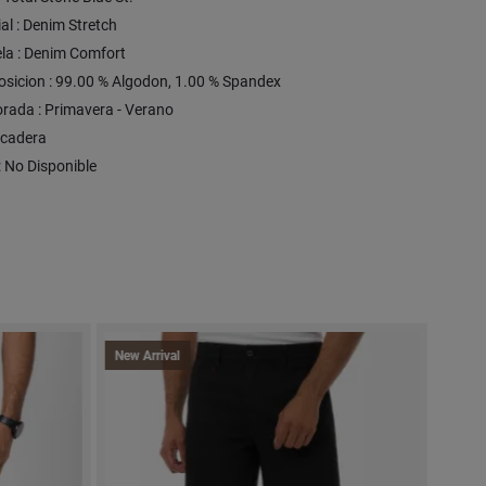
al : Denim Stretch
ela : Denim Comfort
sicion : 99.00 % Algodon, 1.00 % Spandex
rada : Primavera - Verano
S/cadera
 : No Disponible
New Arrival
New A