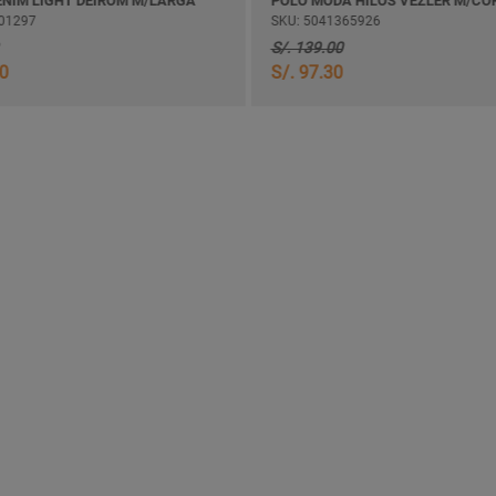
ENIM LIGHT DEIROM M/LARGA
POLO MODA HILOS VEZLER M/CO
01297
SKU: 5041365926
S/. 139.00
30
S/. 97.30