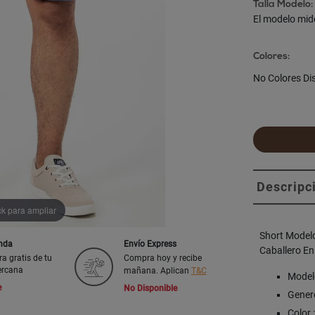
Talla Modelo:
El modelo mid
Colores:
No Colores Di
Descripc
ck para ampliar
Short Model
enda
Envío Express
Caballero E
ra gratis de tu
Compra hoy y recibe
ercana
mañana. Aplican
T&C
Model
e
No Disponible
Genero
Color 