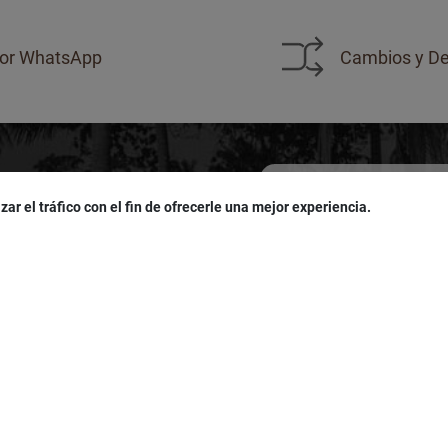
or WhatsApp
Cambios y De
zar el tráfico con el fin de ofrecerle una mejor experiencia.
sivas!
u
cumpleaños
!
Acepto las políticas de
pro
LÍTICAS
SERVICIO AL CLIENTE
es
Seguimiento de Pedidos