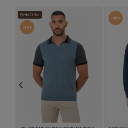
Envío 24Hrs
-30%
-10%