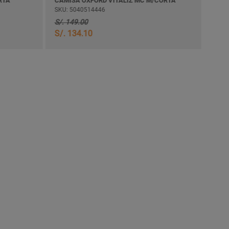
RTA
CAMISA OXFORD VITALIZ MC M/CORTA
PULL
SKU: 5040514446
SKU:
S/. 149.00
S/. 
S/. 134.10
S/. 