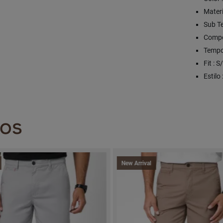
Materi
Sub T
Compo
Tempo
Fit : 
Estilo
DOS
New Arrival