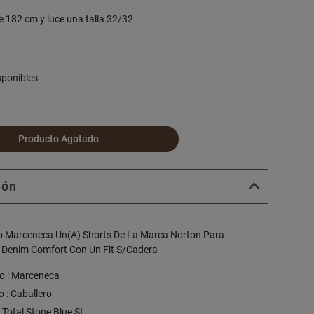
e 182 cm y luce una talla 32/32
sponibles
Producto Agotado
ión
o Marceneca Un(A) Shorts De La Marca Norton Para
n Denim Comfort Con Un Fit S/Cadera
o : Marceneca
 : Caballero
: Total Stone Blue St.