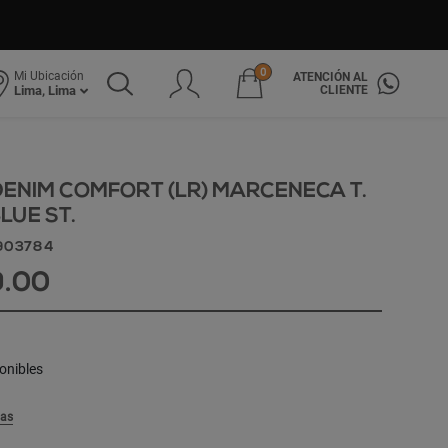
0
Mi Ubicación
ATENCIÓN AL
CLIENTE
Lima, Lima
ENIM COMFORT (LR) MARCENECA T.
LUE ST.
903784
9.00
onibles
las