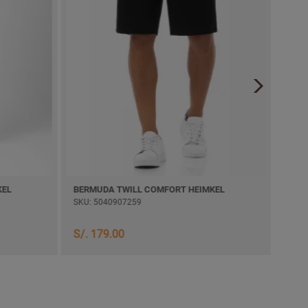
KEL
BERMUDA TWILL COMFORT HEIMKEL
BER
SKU: 5040907259
SKU:
S/. 179.00
S/. 