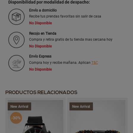
Disponibilidad por modalidad de despacho:
Envío a domicilio
Recibe tus prendas favoritas sin salir de casa
No Disponible
Recojo en Tienda
Compra y retira gratis de tu tienda mas cercana hoy
No Disponible
Envío Express
Compra hoy y recibe mañana. Aplican
T&C
No Disponible
PRODUCTOS RELACIONADOS
New Arrival
New Arrival
-30%