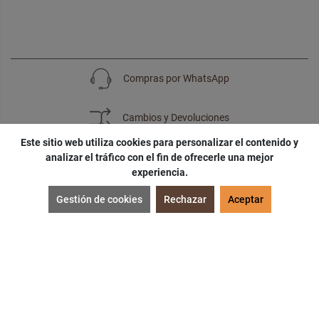
Compras por WhatsApp
Cambios y Devoluciones
Este sitio web utiliza cookies para personalizar el contenido y
analizar el tráfico con el fin de ofrecerle una mejor
experiencia.
SUSCRÍBETE
Gestión de cookies
Rechazar
Aceptar
¡Accede a
cupones
,
ofertas
y
noticias
exclusivas!
¡Podras tener un
descuento especial
por tu
cumpleaños
!