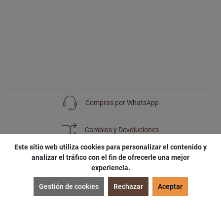
Compras por WhatsApp
Cambios y Devoluciones
Este sitio web utiliza cookies para personalizar el contenido y
analizar el tráfico con el fin de ofrecerle una mejor
experiencia.
SUSCRÍBETE
Gestión de cookies
Rechazar
Aceptar
¡Accede a
cupones
,
ofertas
y
noticias
exclusivas!
¡Podras tener un
descuento especial
por tu
cumpleaños
!