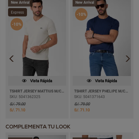
New Arrival
New Arrival
Express
-10%
-10%
Vista Rápida
Vista Rápida
TSHIRT JERSEY MATTIUS M/CORTA
TSHIRT JERSEY PHELIPE M/CORTA
SKU: 5041362325
SKU: 5041371643
S/. 79.00
S/. 79.00
S/. 71.10
S/. 71.10
COMPLEMENTA TU LOOK