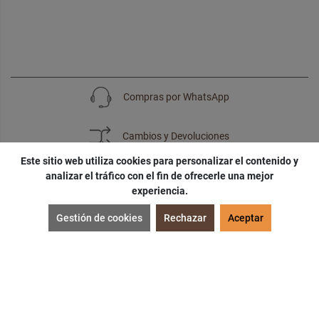
Compras por WhatsApp
Cambios y Devoluciones
Este sitio web utiliza cookies para personalizar el contenido y
analizar el tráfico con el fin de ofrecerle una mejor
experiencia.
SUSCRÍBETE
Gestión de cookies
Rechazar
Aceptar
¡Accede a
cupones
,
ofertas
y
noticias
exclusivas!
¡Podras tener un
descuento especial
por tu
cumpleaños
!