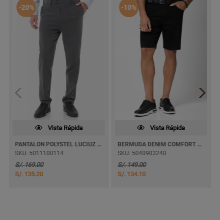
-20%
-10%
Vista Rápida
Vista Rápida
PANTALON POLYSTEL LUCIUZ RECTO
BERMUDA DENIM COMFORT HERACLEO
SKU: 5011100114
SKU: 5040903240
S/. 169.00
S/. 149.00
S/. 135.20
S/. 134.10