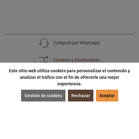
Compras por WhatsApp
Cambios y Devoluciones
Este sitio web utiliza cookies para personalizar el contenido y
analizar el tráfico con el fin de ofrecerle una mejor
experiencia.
SUSCRÍBETE
Gestión de cookies
Rechazar
Aceptar
¡Accede a
cupones
,
ofertas
y
noticias
exclusivas!
¡Podras tener un
descuento especial
por tu
cumpleaños
!