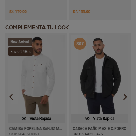
S/. 179.00
S/. 199.00
COMPLEMENTA TU LOOK
New Arrival
-30%
Envío 24Hrs
Vista Rápida
Vista Rápida
CAMISA POPELINA SANJIZ M/LARGA
CASACA PAÑO MAXIE C/FORRO
SKU: 5040518351
SKU: 5040206426