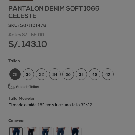
PANTALON DENIM SOFT 1066
CELESTE
SKU: 5071101476
Antes S/. 159.00
S/. 143.10
Tallas:
28
30
32
34
36
38
40
42
Guia de Tallas
Talla Modelo:
El modelo mide 182 cm y luce una talla 32/32
Colores: