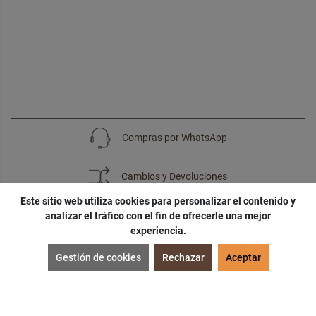
Compras por WhatsApp
Cambios y Devoluciones
Este sitio web utiliza cookies para personalizar el contenido y
analizar el tráfico con el fin de ofrecerle una mejor
experiencia.
SUSCRÍBETE
Gestión de cookies
Rechazar
Aceptar
¡Accede a
cupones
,
ofertas
y
noticias
exclusivas!
¡Podras tener un
descuento especial
por tu
cumpleaños
!