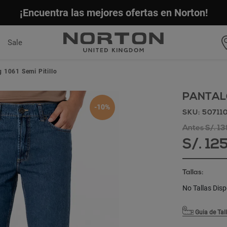
¡Encuentra las mejores ofertas en Norton!
Sale
 1061 Semi Pitillo
PANTALO
-10%
SKU: 50711
Antes S/. 1
S/. 12
Tallas:
No Tallas Disp
Guia de Tal