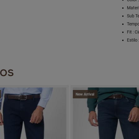
Materi
Sub Te
Tempo
Fit : C
Estilo 
DOS
New Arrival