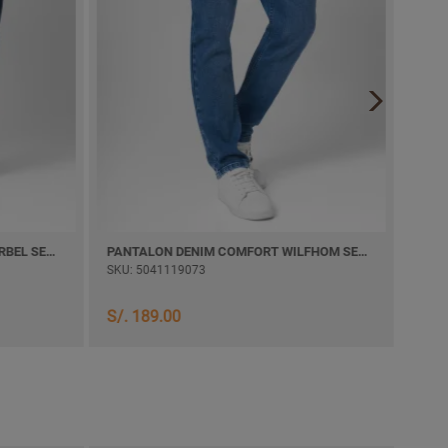
PANTALON DENIM COMFORT KHURBEL SEMI PITILLO
PANTALON DENIM COMFORT WILFHOM SEMI PITILLO
PANT
SKU: 5041119073
SKU:
S/. 
S/. 189.00
S/. 