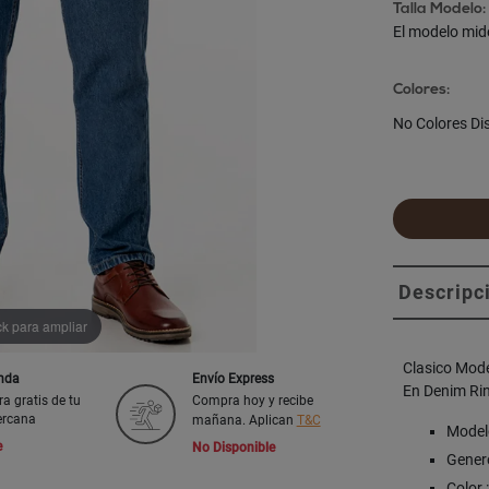
Talla Modelo:
El modelo mid
Colores:
No Colores Di
Descripc
ck para ampliar
Clasico Mod
enda
Envío Express
En Denim Ring
ra gratis de tu
Compra hoy y recibe
ercana
mañana. Aplican
T&C
Model
e
No Disponible
Genero
Color 