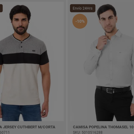
Envío 24Hrs
-10%
A JERSEY CUTHBERT M/CORTA
CAMISA POPELINA THOMASEL 10
60711
SKU: 5010516288