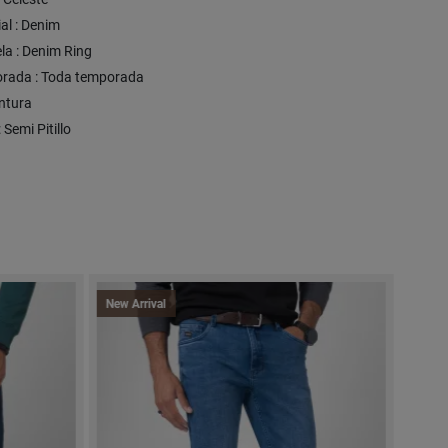
al : Denim
la : Denim Ring
rada : Toda temporada
intura
: Semi Pitillo
New Arrival
New A
Expre
-50