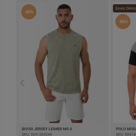
Envío 24Hrs
-30%
-50%
BIVIDI JERSEY LEIMER MG 0
POLO MOD
SKU: 5041369244
SKU: 50413