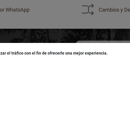
or WhatsApp
Cambios y De
zar el tráfico con el fin de ofrecerle una mejor experiencia.
sivas!
u
cumpleaños
!
Acepto las políticas de
pro
LÍTICAS
SERVICIO AL CLIENTE
es
Seguimiento de Pedidos