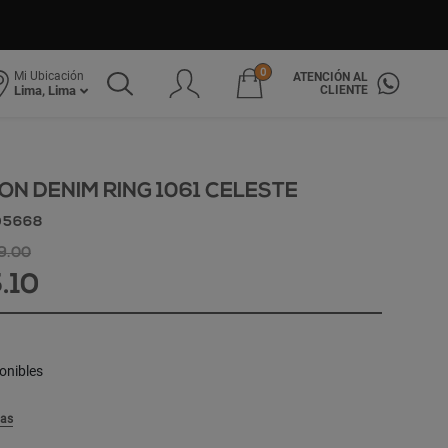
0
Mi Ubicación
ATENCIÓN AL
CLIENTE
Lima, Lima
N DENIM RING 1061 CELESTE
05668
39.00
5.10
onibles
las