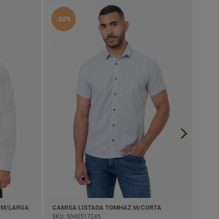
-30%
-50
 M/LARGA
CAMISA LISTADA TOMHAZ M/CORTA
POLE
SKU: 5040517245
SKU: