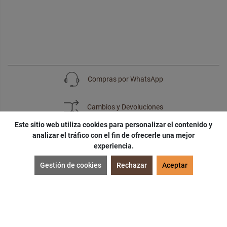
Compras por WhatsApp
Cambios y Devoluciones
Este sitio web utiliza cookies para personalizar el contenido y
analizar el tráfico con el fin de ofrecerle una mejor
experiencia.
SUSCRÍBETE
Gestión de cookies
Rechazar
Aceptar
¡Accede a
cupones
,
ofertas
y
noticias
exclusivas!
¡Podras tener un
descuento especial
por tu
cumpleaños
!