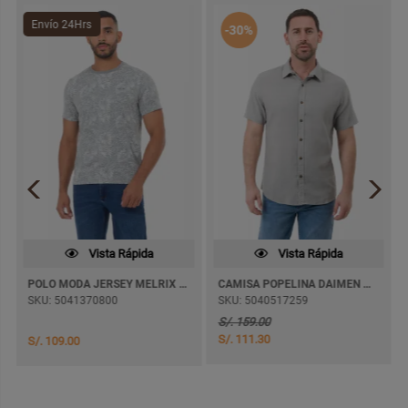
Envío 24Hrs
-30%
Vista Rápida
Vista Rápida
POLO MODA JERSEY MELRIX M/CORTA
CAMISA POPELINA DAIMEN M/CORTA
SKU: 5041370800
SKU: 5040517259
S/. 159.00
S/. 111.30
S/. 109.00