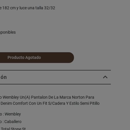
e 182 cm y luce una talla 32/32
sponibles
Producto Agotado
ión
 Wembley Un(A) Pantalon De La Marca Norton Para
 Denim Comfort Con Un Fit S/Cadera Y Estilo Semi Pitillo
o : Wembley
 : Caballero
: Total Stone St.