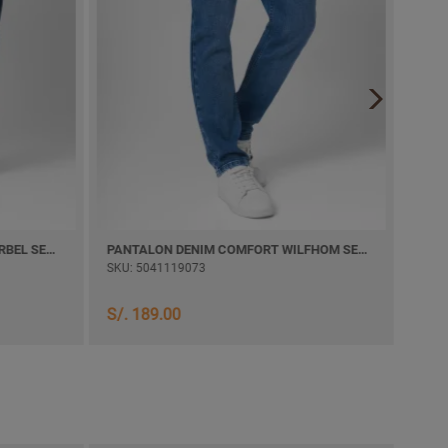
PANTALON DENIM COMFORT KHURBEL SEMI PITILLO
PANTALON DENIM COMFORT WILFHOM SEMI PITILLO
PANT
SKU: 5041119073
SKU:
S/. 
S/. 189.00
S/. 