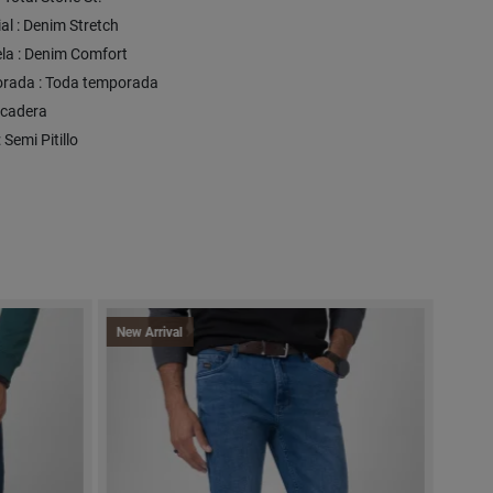
al : Denim Stretch
ela : Denim Comfort
rada : Toda temporada
S/cadera
: Semi Pitillo
New Arrival
New A
Expre
-50