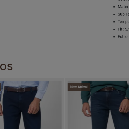
Materi
Sub T
Tempo
Fit : 
Estilo 
DOS
New Arrival