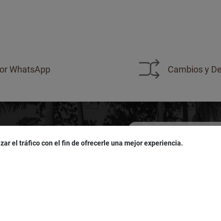
or WhatsApp
Cambios y De
zar el tráfico con el fin de ofrecerle una mejor experiencia.
sivas!
u
cumpleaños
!
Acepto las políticas de
pro