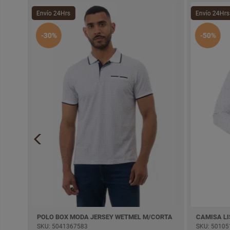
Envío 24Hrs
Envío 24Hrs
-30%
-50%
POLO BOX MODA JERSEY WETMEL M/CORTA
CAMISA L
SKU: 5041367583
SKU: 50105