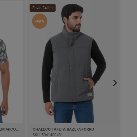
Envío 24Hrs
-10
-40%
CAMISA POPELINA ESTAMP. BAIDEM M/CORTA
CHALECO TAFETA BAZE C/FORRO
SKU: 5041400431
SKU: