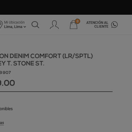
0
Mi Ubicación
ATENCIÓN AL
CLIENTE
Lima, Lima
ON DENIM COMFORT (LR/SPTL)
 T. STONE ST.
18907
9.00
onibles
las