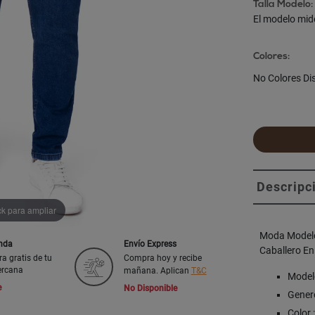
Talla Modelo:
El modelo mid
Colores:
No Colores Di
Descripc
ck para ampliar
Moda Modelo
enda
Envío Express
Caballero En
ra gratis de tu
Compra hoy y recibe
ercana
mañana. Aplican
T&C
Model
e
No Disponible
Genero
Color 