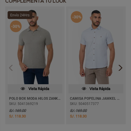
COMPLEMENTA TU LOOK
Envío 24Hrs
-30%
-30%
Vista Rápida
Vista Rápida
POLO BOX MODA HILOS ZANKET M/CORTA
CAMISA POPELINA JAMKEL M/CORTA
SKU: 5041369219
SKU: 5040517377
S/. 169.00
S/. 169.00
S/. 118.30
S/. 118.30