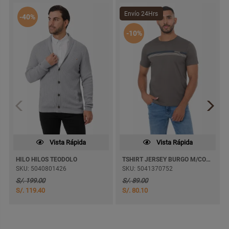
Envío 24Hrs
-40%
-10%
Vista Rápida
Vista Rápida
HILO HILOS TEODOLO
TSHIRT JERSEY BURGO M/CORTA
SKU: 5040801426
SKU: 5041370752
S/. 199.00
S/. 89.00
S/. 119.40
S/. 80.10