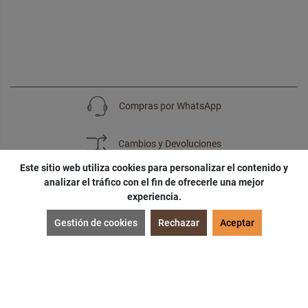
Compras por WhatsApp
Cambios y Devoluciones
Este sitio web utiliza cookies para personalizar el contenido y
analizar el tráfico con el fin de ofrecerle una mejor
experiencia.
SUSCRÍBETE
Gestión de cookies
Rechazar
Aceptar
¡Accede a
cupones
,
ofertas
y
noticias
exclusivas!
¡Podras tener un
descuento especial
por tu
cumpleaños
!