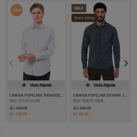
SALE
-10%
Envío 24Hrs
Vista Rápida
Vista Rápida
CAMISA POPELINA THOMASEL 4 M/LARGA
CAMISA POPELINA ESTAMP. JETSEM M/LARGA
SKU: 5010516148
SKU: 5040515208
S/. 169.00
S/. 169.00
S/. 152.10
S/. 99.00