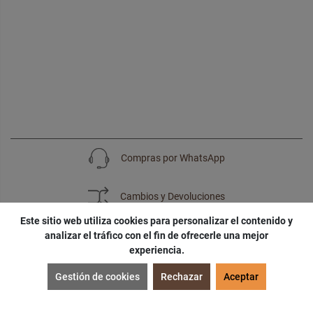
Compras por WhatsApp
Cambios y Devoluciones
Este sitio web utiliza cookies para personalizar el contenido y
analizar el tráfico con el fin de ofrecerle una mejor
experiencia.
SUSCRÍBETE
Gestión de cookies
Rechazar
Aceptar
¡Accede a
cupones
,
ofertas
y
noticias
exclusivas!
¡Podras tener un
descuento especial
por tu
cumpleaños
!