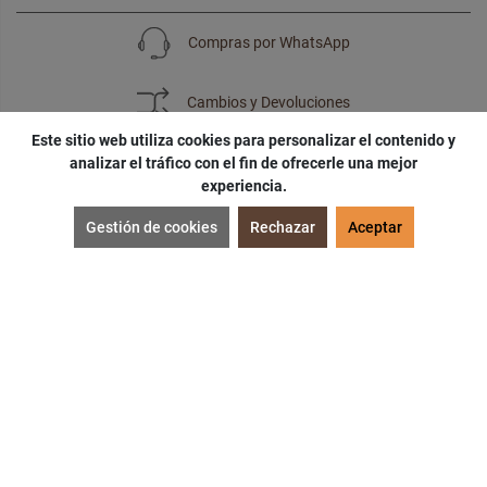
Compras por WhatsApp
Cambios y Devoluciones
Este sitio web utiliza cookies para personalizar el contenido y
analizar el tráfico con el fin de ofrecerle una mejor
experiencia.
SUSCRÍBETE
Gestión de cookies
Rechazar
Aceptar
¡Accede a
cupones
,
ofertas
y
noticias
exclusivas!
¡Podras tener un
descuento especial
por tu
cumpleaños
!