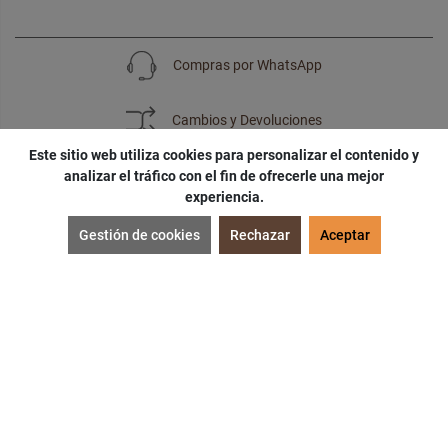
Compras por WhatsApp
Cambios y Devoluciones
Este sitio web utiliza cookies para personalizar el contenido y
analizar el tráfico con el fin de ofrecerle una mejor
experiencia.
SUSCRÍBETE
Gestión de cookies
Rechazar
Aceptar
¡Accede a
cupones
,
ofertas
y
noticias
exclusivas!
¡Podras tener un
descuento especial
por tu
cumpleaños
!