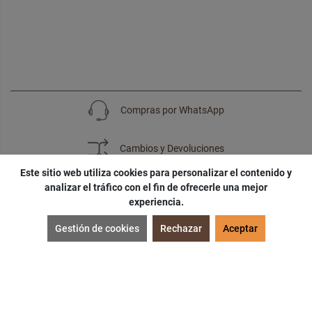
Compras por WhatsApp
Cambios y Devoluciones
Este sitio web utiliza cookies para personalizar el contenido y
analizar el tráfico con el fin de ofrecerle una mejor
experiencia.
SUSCRÍBETE
Gestión de cookies
Rechazar
Aceptar
¡Accede a
cupones
,
ofertas
y
noticias
exclusivas!
¡Podras tener un
descuento especial
por tu
cumpleaños
!