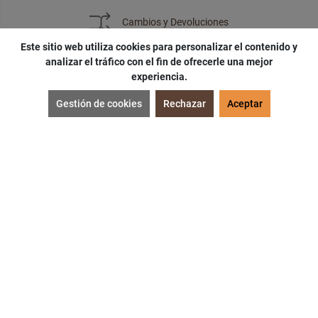
Cambios y Devoluciones
Este sitio web utiliza cookies para personalizar el contenido y
analizar el tráfico con el fin de ofrecerle una mejor
experiencia.
SUSCRÍBETE
Gestión de cookies
Rechazar
Aceptar
¡Accede a
cupones
,
ofertas
y
noticias
exclusivas!
¡Podras tener un
descuento especial
por tu
cumpleaños
!
SUSCRIBIRME
Acepto las políticas de
protección de datos
.