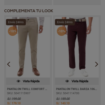
COMPLEMENTA TU LOOK
Envío 24Hrs
Envío 24Hrs
-10%
-10%
Vista Rápida
Vista Rápida
PANTALON TWILL COMFORT JAKOV PITILLO
PANTALON TWILL BARZA 1062 RECTO
SKU: 5041115907
SKU: 5041114700
S/. 199.00
S/. 159.00
S/. 179.10
S/. 143.10