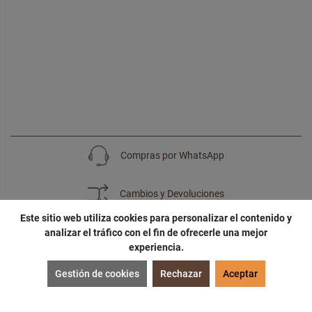
Compras por WhatsApp
Cambios y Devoluciones
Este sitio web utiliza cookies para personalizar el contenido y
analizar el tráfico con el fin de ofrecerle una mejor
experiencia.
SUSCRÍBETE
Gestión de cookies
Rechazar
Aceptar
¡Accede a
cupones
,
ofertas
y
noticias
exclusivas!
¡Podras tener un
descuento especial
por tu
cumpleaños
!