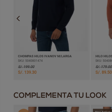
CHOMPAS HILOS IVANOV M/LARGA
HILO HILOS J
SKU: 5040801474
SKU: 50408015
S/. 199.00
S/. 179.00
S/. 139.30
S/. 89.50
COMPLEMENTA TU LOOK