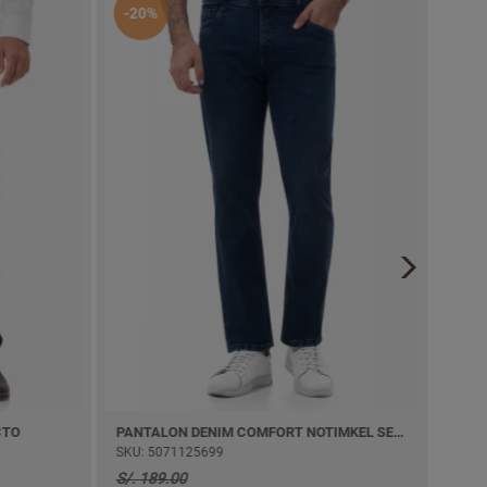
-20%
-30%
PANTALON DENIM COMFORT NOTIMKEL SEMI PITILLO
BERMUDA
SKU: 5071125699
SKU: 504
S/. 189.00
S/. 189.