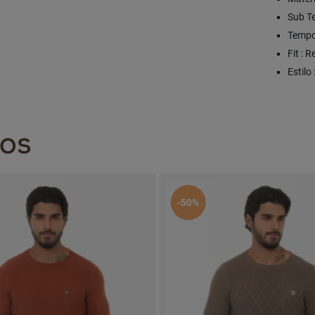
Sub Te
Tempor
Fit : R
Estilo
DOS
-50%