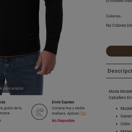
El modelo mid
Colores:
No Colores Di
Descripc
ck para ampliar
Moda Model
Caballero En
enda
Envío Express
Model
ra gratis de tu
Compra hoy y recibe
ercana
mañana. Aplican
T&C
Genero
e
No Disponible
Color 
Materi