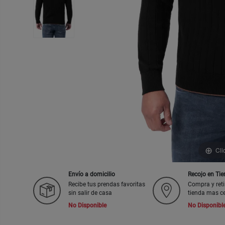
Cli
Envío a domicilio
Recojo en Ti
Recibe tus prendas favoritas
Compra y reti
sin salir de casa
tienda mas c
No Disponible
No Disponibl