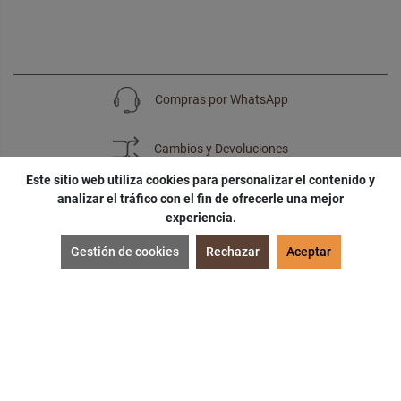
Compras por WhatsApp
Cambios y Devoluciones
Este sitio web utiliza cookies para personalizar el contenido y
analizar el tráfico con el fin de ofrecerle una mejor
experiencia.
SUSCRÍBETE
Gestión de cookies
Rechazar
Aceptar
¡Accede a
cupones
,
ofertas
y
noticias
exclusivas!
¡Podras tener un
descuento especial
por tu
cumpleaños
!