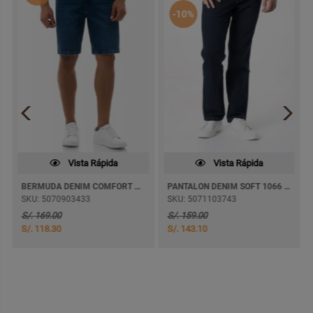
-10%
Vista Rápida
Vista Rápida
BERMUDA DENIM COMFORT TEIZOM
PANTALON DENIM SOFT 1066 RECTO
SKU: 5070903433
SKU: 5071103743
S/. 169.00
S/. 159.00
S/. 118.30
S/. 143.10