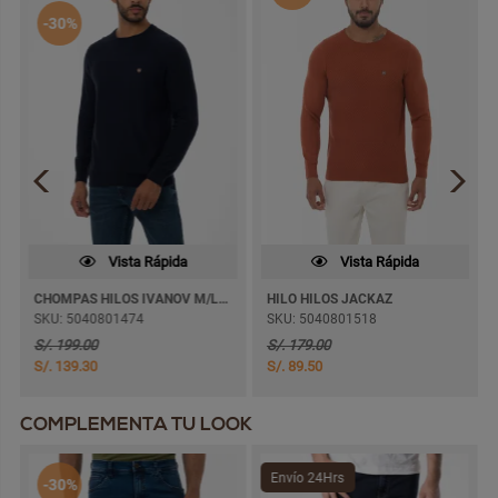
-30%
Vista Rápida
Vista Rápida
CHOMPAS HILOS IVANOV M/LARGA
HILO HILOS JACKAZ
SKU: 5040801474
SKU: 5040801518
S/. 199.00
S/. 179.00
S/. 139.30
S/. 89.50
COMPLEMENTA TU LOOK
Envío 24Hrs
-30%