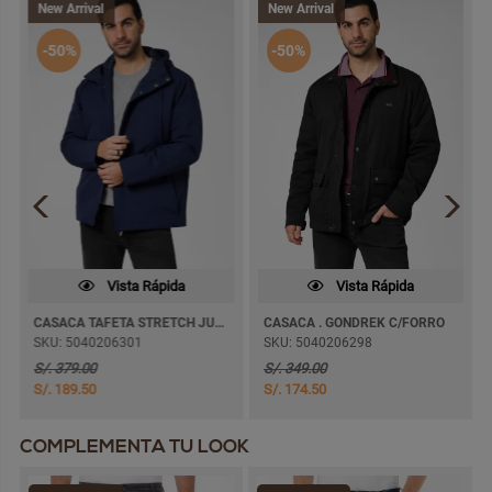
New Arrival
New Arrival
-50%
-50%
Vista Rápida
Vista Rápida
CASACA TAFETA STRETCH JUBILLO C/FORRO
CASACA . GONDREK C/FORRO
SKU: 5040206301
SKU: 5040206298
S/. 379.00
S/. 349.00
S/. 189.50
S/. 174.50
COMPLEMENTA TU LOOK