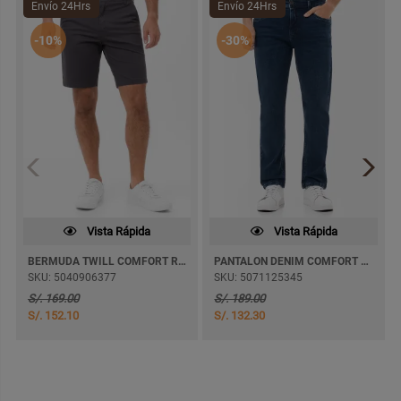
Envío 24Hrs
Envío 24Hrs
-10%
-30%
Vista Rápida
Vista Rápida
BERMUDA TWILL COMFORT RUBENS 2
PANTALON DENIM COMFORT JAMKEY SEMI PITILLO
SKU: 5040906377
SKU: 5071125345
S/. 169.00
S/. 189.00
S/. 152.10
S/. 132.30