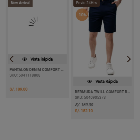
New Arrival
Envío 24Hrs
-10%
Vista Rápida
Vista Rápida
PANTALON DENIM COMFORT DAKMEZ SEMI PITILLO
BERMUDA TWILL COMFORT RUBENS
SKU: 5041118808
SKU: 5040905373
S/. 169.00
S/. 152.10
S/. 189.00