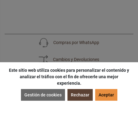
Compras por WhatsApp
Cambios y Devoluciones
Este sitio web utiliza cookies para personalizar el contenido y
analizar el tráfico con el fin de ofrecerle una mejor
experiencia.
SUSCRÍBETE
Gestión de cookies
Rechazar
Aceptar
¡Accede a
cupones
,
ofertas
y
noticias
exclusivas!
¡Podras tener un
descuento especial
por tu
cumpleaños
!