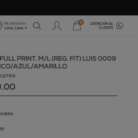
0
Mi Ubicación
ATENCIÓN AL
CLIENTE
Lima, Lima
ULL PRINT. M/L (REG. FIT) LUIS 0009
NCO/AZUL/AMARILLO
512789
9.00
onibles
las