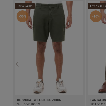
Envío 24Hrs
Envío 24Hrs
-50%
-10%
BERMUDA TWILL RIGIDO ZHION
PANTALON
SKU: 5040905671
SKU: 50411