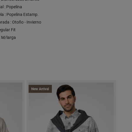
al : Popelina
la : Popelina Estamp.
ada : Otoño - Invierno
egular Fit
 : M/larga
New Arrival
New A
Expre
-10