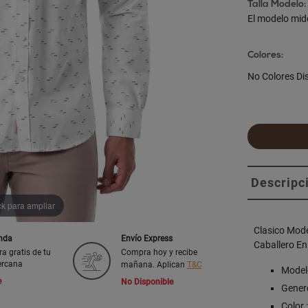
Talla Modelo:
El modelo mid
Colores:
No Colores Di
Descripc
ck para ampliar
Clasico Mod
enda
Envío Express
Caballero En
ra gratis de tu
Compra hoy y recibe
ercana
mañana. Aplican
T&C
Modelo
e
No Disponible
Genero
Color 