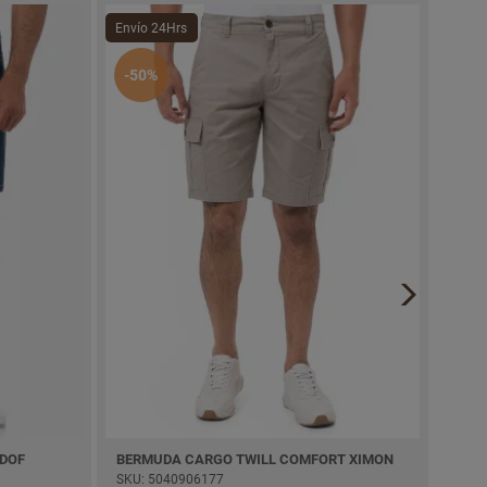
Envío 24Hrs
Envío
-50%
-60
DOF
BERMUDA CARGO TWILL COMFORT XIMON
SHOR
SKU: 5040906177
SKU: