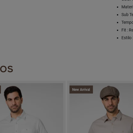
Materi
Sub Te
Tempor
Fit : R
Estilo
DOS
New Arrival