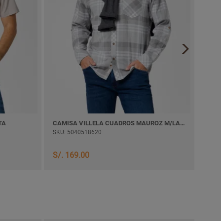
TA
CAMISA VILLELA CUADROS MAUROZ M/LARGA
CAMI
SKU: 5040518620
SKU:
S/. 
S/. 169.00
S/. 