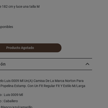
e 182 cm y luce una talla M
sponibles
Producto Agotado
ión
elo Luis 0009 Ml Un(A) Camisa De La Marca Norton Para
 Popelina Estamp. Con Un Fit Regular Fit Y Estilo M/Larga
 : Luis 0009 Ml
 : Caballero
: Blanco/azul/amarillo