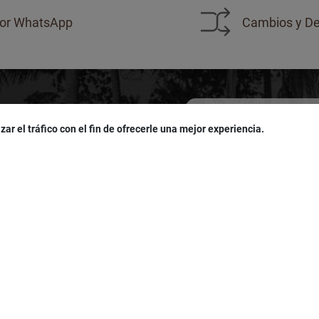
or WhatsApp
Cambios y De
zar el tráfico con el fin de ofrecerle una mejor experiencia.
sivas!
u
cumpleaños
!
Acepto las políticas de
pro
LÍTICAS
SERVICIO AL CLIENTE
es
Seguimiento de Pedidos
iciones
Política De Cookies