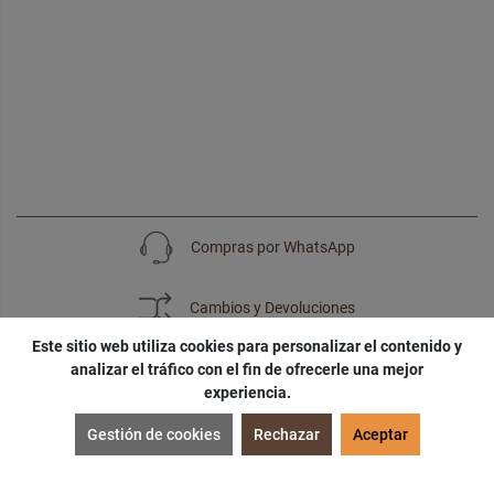
Compras por WhatsApp
Cambios y Devoluciones
Este sitio web utiliza cookies para personalizar el contenido y
analizar el tráfico con el fin de ofrecerle una mejor
experiencia.
SUSCRÍBETE
Gestión de cookies
Rechazar
Aceptar
¡Accede a
cupones
,
ofertas
y
noticias
exclusivas!
¡Podras tener un
descuento especial
por tu
cumpleaños
!