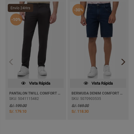
Envío 24Hrs
-30%
-10%
Vista Rápida
Vista Rápida
PANTALON TWILL COMFORT JAKOV PITILLO
BERMUDA DENIM COMFORT BRAULIOZ
SKU: 5041115482
SKU: 5070903535
S/. 199.00
S/. 169.00
S/. 179.10
S/. 118.30