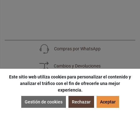
Compras por WhatsApp
Cambios y Devoluciones
Este sitio web utiliza cookies para personalizar el contenido y
analizar el tráfico con el fin de ofrecerle una mejor
experiencia.
SUSCRÍBETE
Gestión de cookies
Rechazar
Aceptar
¡Accede a
cupones
,
ofertas
y
noticias
exclusivas!
¡Podras tener un
descuento especial
por tu
cumpleaños
!