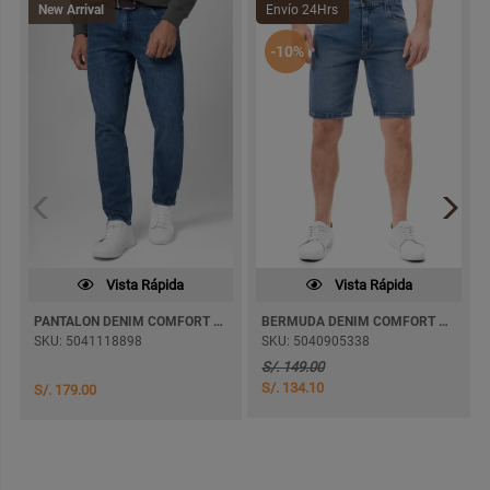
New Arrival
Envío 24Hrs
-10%
Vista Rápida
Vista Rápida
PANTALON DENIM COMFORT MAXWELL PITILLO
BERMUDA DENIM COMFORT HERACLEO
SKU: 5041118898
SKU: 5040905338
S/. 149.00
S/. 134.10
S/. 179.00