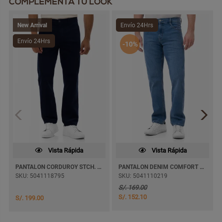
COMPLEMENTA TU LOOK
New Arrival
Envío 24Hrs
Envío 24Hrs
-10%
Vista Rápida
Vista Rápida
PANTALON CORDUROY STCH. RAIMONT RECTO
PANTALON DENIM COMFORT BENRRU RECTO
SKU: 5041118795
SKU: 5041110219
S/. 169.00
S/. 152.10
S/. 199.00