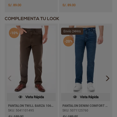
S/. 89.00
S/. 89.00
COMPLEMENTA TU LOOK
Envío 24Hrs
-10%
-20%
Vista Rápida
Vista Rápida
PANTALON TWILL BARZA 1062 RECTO
PANTALON DENIM COMFORT FRANDUK SEMI PITILLO
SKU: 5041101495
SKU: 5071125760
S/. 159.00
S/. 189.00