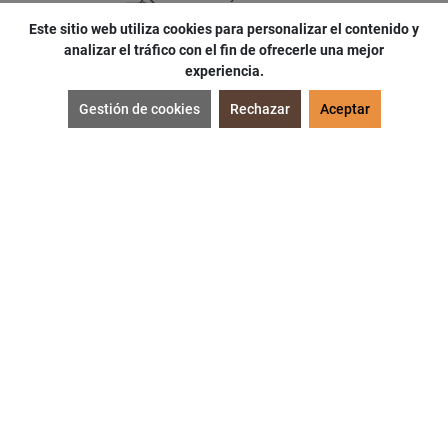
Este sitio web utiliza cookies para personalizar el contenido y
analizar el tráfico con el fin de ofrecerle una mejor
experiencia.
SUSCRÍBETE
Gestión de cookies
Rechazar
Aceptar
¡Accede a
cupones
,
ofertas
y
noticias
exclusivas!
¡Podras tener un
descuento especial
por tu
cumpleaños
!
SUSCRIBIRME
Acepto las políticas de
protección de datos
.