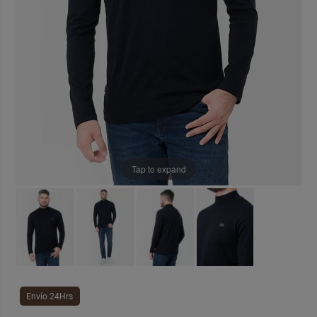
Tap to expand
Envío 24Hrs