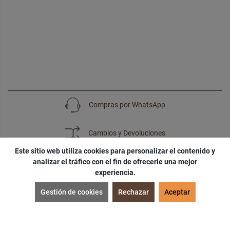
Compras por WhatsApp
Cambios y Devoluciones
Este sitio web utiliza cookies para personalizar el contenido y
analizar el tráfico con el fin de ofrecerle una mejor
experiencia.
SUSCRÍBETE
Gestión de cookies
Rechazar
Aceptar
¡Accede a
cupones
,
ofertas
y
noticias
exclusivas!
¡Podras tener un
descuento especial
por tu
cumpleaños
!