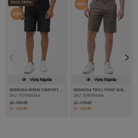
Envío 24Hrs
-30%
-30%
Vista Rápida
Vista Rápida
BERMUDA DENIM COMFORT THERSIM
BERMUDA TWILL PRINT GHARIX
SKU: 5070903564
SKU: 5040906846
S/. 169.00
S/. 179.00
S/. 118.30
S/. 125.30