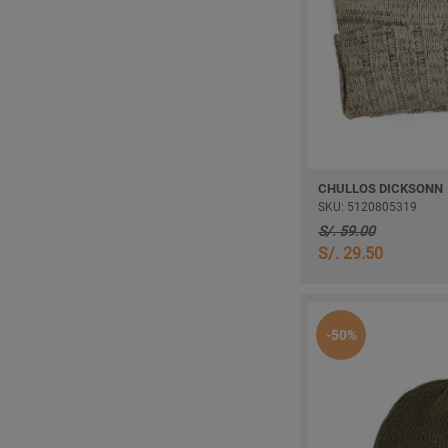
CHULLOS DICKSONN
SKU: 5120805319
S/. 59.00
S/. 29.50
-50%