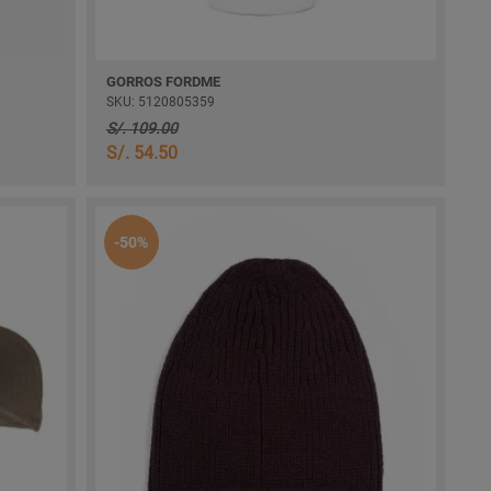
GORROS FORDME
SKU: 5120805359
S/. 109.00
S/. 54.50
-50%