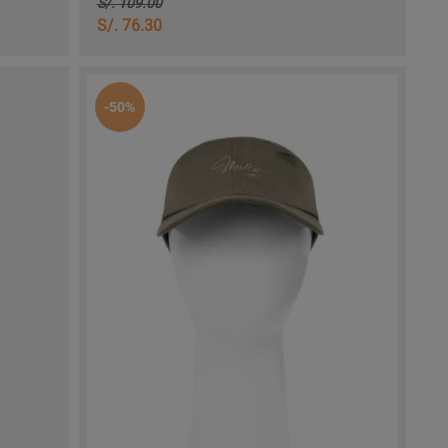
S/. 109.00
S/. 76.30
-50%