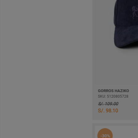
GORROS HAZIKO
SKU: 5120805728
S/. 109.00
S/. 98.10
-30%