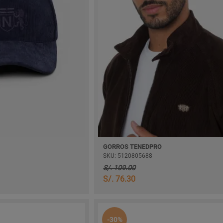
GORROS TENEDPRO
SKU: 5120805688
S/. 109.00
S/. 76.30
-30%