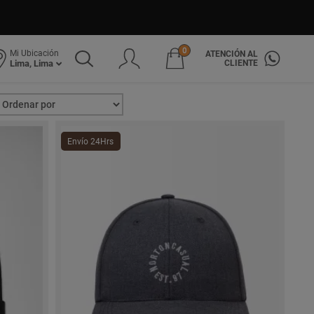
0
Mi Ubicación
ATENCIÓN AL
CLIENTE
Lima, Lima
Envío 24Hrs