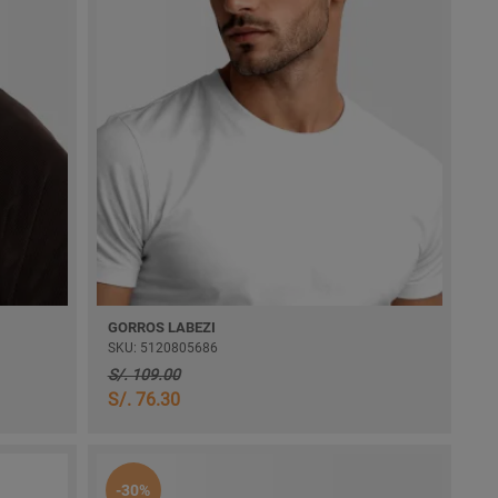
GORROS LABEZI
SKU: 5120805686
S/. 109.00
S/. 76.30
-30%