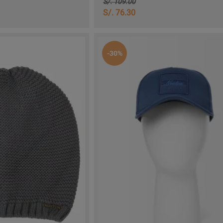
S/. 109.00
S/. 76.30
-30%