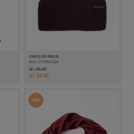
CHULLOS RIBLIE
SKU: 5120805306
S/. 59.00
S/. 29.50
-50%