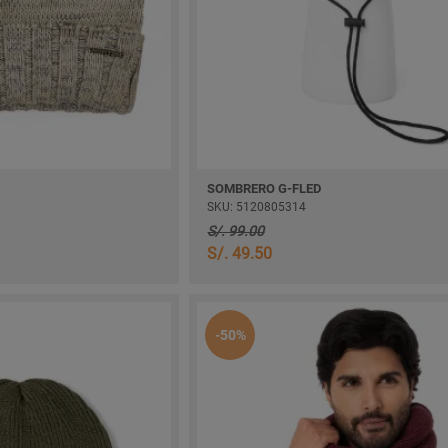
SOMBRERO G-FLED
SKU: 5120805314
S/. 99.00
S/. 49.50
-50%