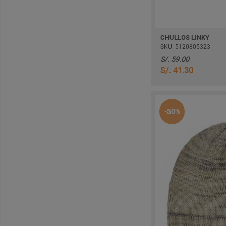
CHULLOS LINKY
SKU: 5120805323
S/. 59.00
S/. 41.30
-50%