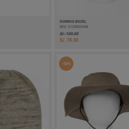
GORROS BOZEL
SKU: 5120805458
S/. 109.00
S/. 76.30
-50%