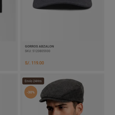
GORROS ABZALON
SKU: 5120805930
S/. 119.00
Envío 24Hrs
-30%